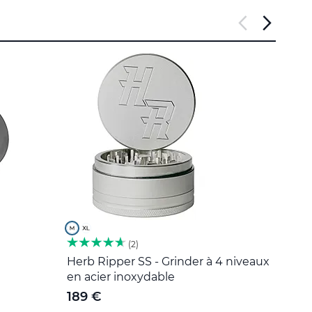
2
Herb Ripper SS - Grinder à 4 niveaux
Outil
en acier inoxydable
5 €
189 €