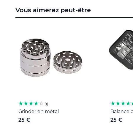
to
Vous aimerez peut-être
the
beginning
of
the
images
gallery
1
Grinder en métal
Balance d
25 €
25 €