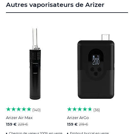
Autres vaporisateurs de Arizer
140
36
Arizer Air Max
Arizer ArGo
159 €
159 €
229 €
219 €
Chemin de vapeur 100% en verre
Embout buccal en verre