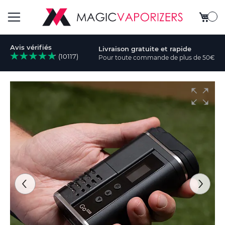
Mon pa
Basculer
Avis vérifiés
Livraison gratuite et rapide
la
(10117)
Pour toute commande de plus de 50€
cher
navigation
Skip
to
the
end
of
the
images
gallery