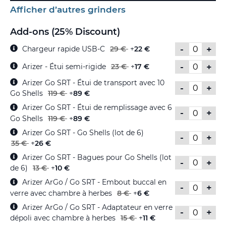
Afficher d’autres grinders
Add-ons (25% Discount)
-
+
Chargeur rapide USB-C
29 €
+
22 €
-
+
Arizer - Étui semi-rigide
23 €
+
17 €
Arizer Go SRT - Étui de transport avec 10
-
+
Go Shells
119 €
+
89 €
Arizer Go SRT - Étui de remplissage avec 6
-
+
Go Shells
119 €
+
89 €
Arizer Go SRT - Go Shells (lot de 6)
-
+
35 €
+
26 €
Arizer Go SRT - Bagues pour Go Shells (lot
-
+
de 6)
13 €
+
10 €
Arizer ArGo / Go SRT - Embout buccal en
-
+
verre avec chambre à herbes
8 €
+
6 €
Arizer ArGo / Go SRT - Adaptateur en verre
-
+
dépoli avec chambre à herbes
15 €
+
11 €