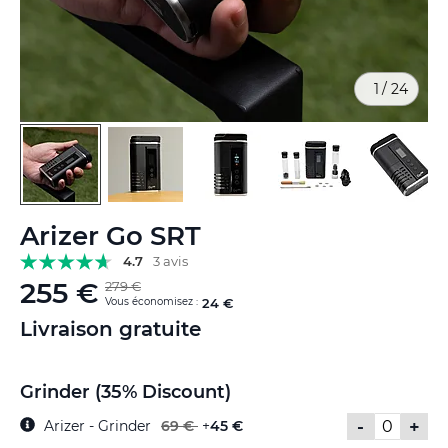
1
/
24
Skip
Arizer Go SRT
to
the
4.7
3 avis
beginning
255 €
279 €
of
Vous économisez :
24 €
the
Livraison gratuite
images
gallery
Grinder (35% Discount)
-
+
Arizer - Grinder
69 €
+
45 €