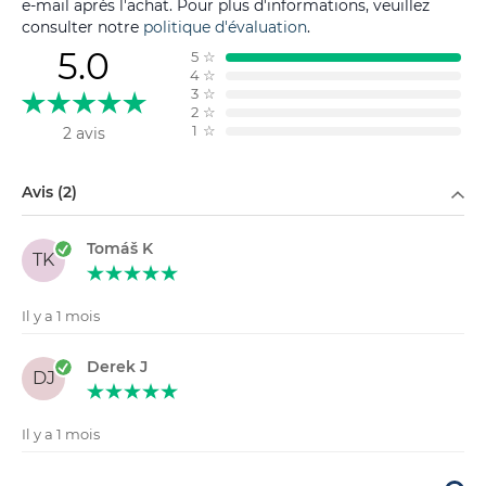
e-mail après l'achat. Pour plus d'informations, veuillez
consulter notre
politique d'évaluation
.
5.0
5
☆
4
☆
3
☆
2
☆
1
☆
2 avis
Filtrer par
Avis (2)
Tomáš K
TK
Il y a 1 mois
Derek J
DJ
Il y a 1 mois