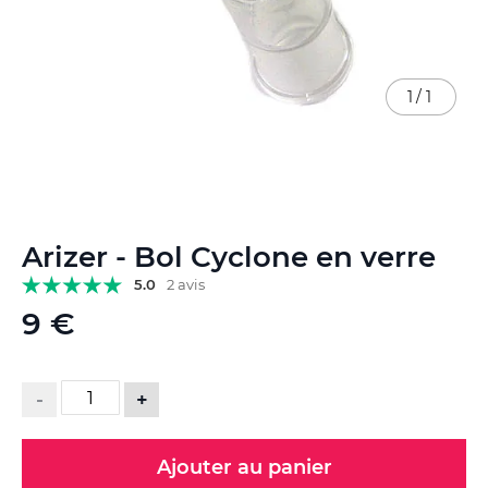
1
/
1
Skip
Arizer - Bol Cyclone en verre
to
the
5.0
2 avis
beginning
9 €
of
the
images
gallery
-
+
Ajouter au panier