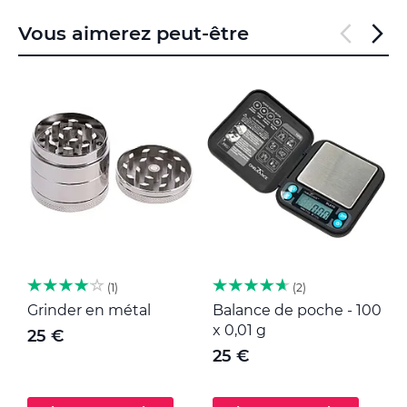
Vous aimerez peut-être
1
2
Grinder en métal
Balance de poche - 100
M
x 0,01 g
25 €
25 €