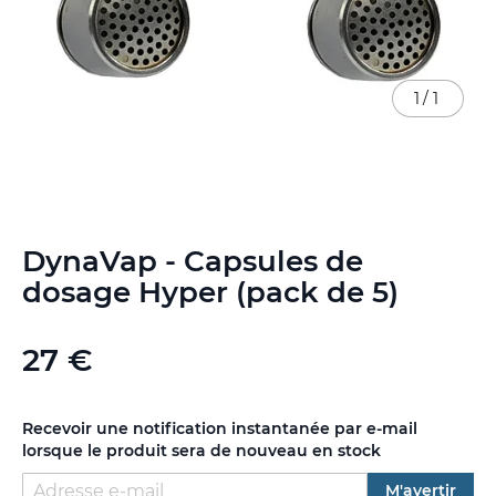
1
/
1
Skip
DynaVap - Capsules de
to
the
dosage Hyper (pack de 5)
beginning
of
the
27 €
images
gallery
Recevoir une notification instantanée par e-mail
lorsque le produit sera de nouveau en stock
M'avertir