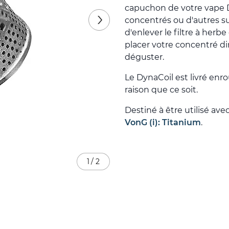
capuchon de votre vape D
concentrés ou d'autres subs
d'enlever le filtre à herb
placer votre concentré di
déguster.
Le DynaCoil est livré enr
raison que ce soit.
Destiné à être utilisé avec
VonG (i): Titanium
.
1
/
2