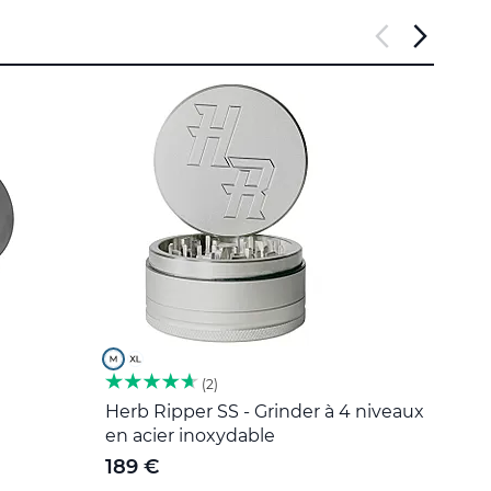
2
Herb Ripper SS - Grinder à 4 niveaux
Outil
en acier inoxydable
5 €
189 €