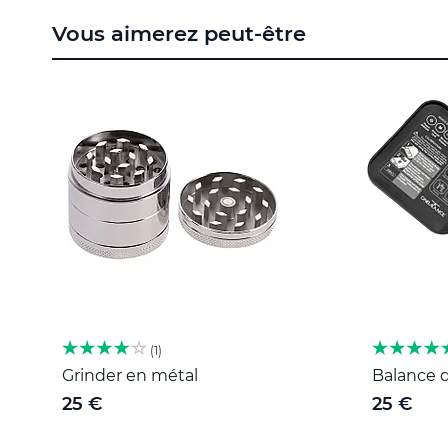
to
Vous aimerez peut-être
the
beginning
of
the
images
gallery
1
Grinder en métal
Balance d
25 €
25 €