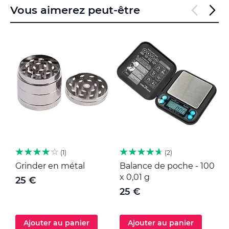
Vous aimerez peut-être
1
2
Grinder en métal
Balance de poche - 100
M
x 0,01 g
25 €
25 €
Ajouter au panier
Ajouter au panier