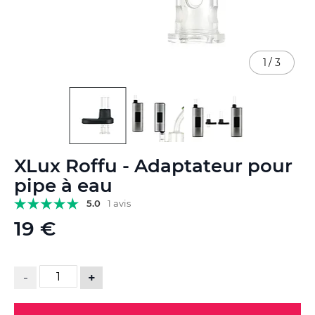
1
/
3
Skip
XLux Roffu - Adaptateur pour
to
the
pipe à eau
beginning
5.0
1 avis
of
the
19 €
images
gallery
-
+